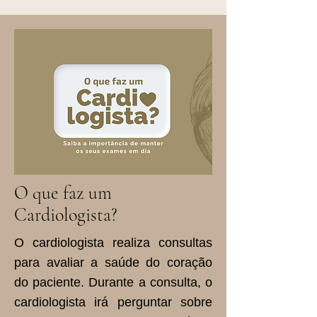
O que faz um
Cardiologista?
O cardiologista realiza consultas
para avaliar a saúde do coração
do paciente. Durante a consulta, o
cardiologista irá perguntar sobre