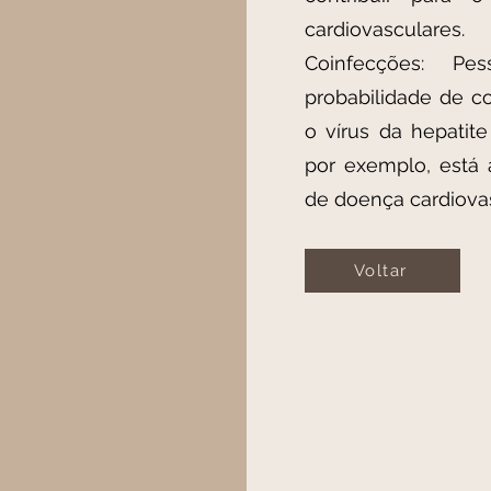
cardiovasculares.
Coinfecções: P
probabilidade de c
o vírus da hepatit
por exemplo, está
de doença cardiovas
Voltar