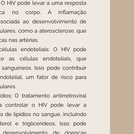
: O HIV pode levar a uma resposta
ônica no corpo. A inflamação
associada ao desenvolvimento de
ulares, como a aterosclerose, que
as nas artérias.
células endoteliais: O HIV pode
nte as células endoteliais, que
sanguíneos. Isso pode contribuir
ndotelial, um fator de risco para
ulares.
dios: O tratamento antirretroviral
ra controlar o HIV pode levar a
is de lipídios no sangue, incluindo
rol e triglicerídeos. Isso pode
o desenvolvimento de doenças