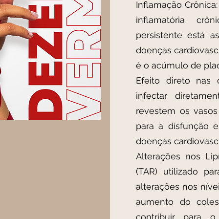
Inflamação Crônica
inflamatória cr
persistente está 
doenças cardiovasc
é o acúmulo de plac
Efeito direto nas 
infectar diretame
revestem os vasos 
para a disfunção e
doenças cardiovasc
Alterações nos Lipí
(TAR) utilizado pa
alterações nos níve
aumento do coleste
contribuir para 