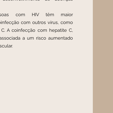
essoas com HIV têm maior
oinfecção com outros vírus, como
e C. A coinfecção com hepatite C,
 associada a um risco aumentado
cular.